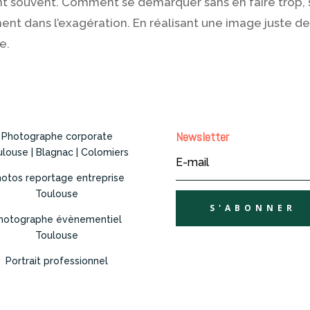
ent souvent. Comment se démarquer sans en faire trop, 
ment dans l’exagération. En réalisant une image juste d
e.
Newsletter
Photographe corporate
louse | Blagnac | Colomiers
otos reportage entreprise
Toulouse
S'ABONNER
hotographe évènementiel
Toulouse
Portrait professionnel