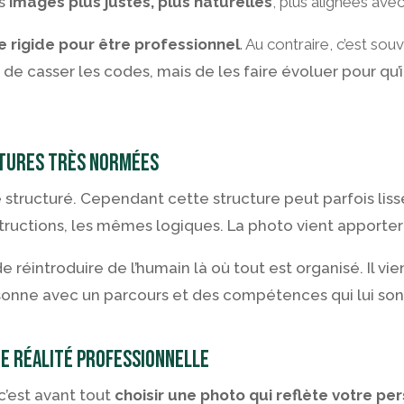
s
images plus justes, plus naturelles
, plus alignées av
re rigide pour être professionnel
. Au contraire, c’est sou
as de casser les codes, mais de les faire évoluer pour qu
atures très normées
structuré. Cependant cette structure peut parfois lisser
uctions, les mêmes logiques. La photo vient apporter
éintroduire de l’humain là où tout est organisé. Il vient
rsonne avec un parcours et des compétences qui lui son
re réalité professionnelle
c’est avant tout
choisir une photo qui reflète votre pe