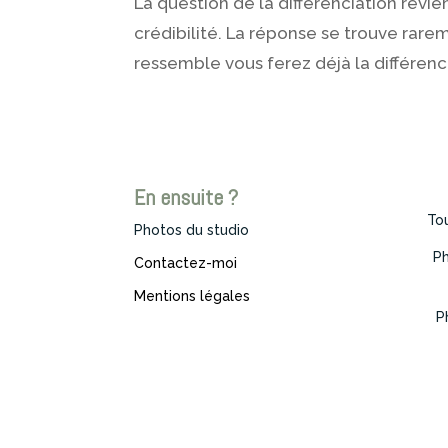
La question de la différenciation revi
crédibilité. La réponse se trouve rare
ressemble vous ferez déjà la différenc
En ensuite ?
Tou
Photos du studio
Ph
Contactez-moi
Mentions légales
P